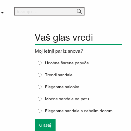
Vaš glas vredi
Moj letnji par iz snova?
Udobne šarene papuče.
Trendi sandale.
Elegantne salonke.
Modne sandale na petu.
Elegantne sandale s debelim đonom.
Glasaj