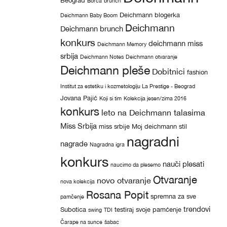
Beograd
Borča
brunch
Deichmann blogerka
Deichmann Baby Boom
Deichmann
Deichmann brunch
konkurs
deichmann miss
Deichmann Memory
srbija
Deichmann Notes
Deichmann otvaranje
Deichmann pleše
Dobitnici
fashion
Institut za estetiku i kozmetologiju La Prestige - Beograd
Jovana Pajić
Koji si tim
Kolekcija jesen/zima 2016
konkurs
leto na Deichmann talasima
Miss Srbija
miss srbije
Moj deichmann stil
nagradni
nagrade
Nagradna igra
konkurs
nauči plesati
naucimo da plesemo
Otvaranje
novo otvaranje
nova kolekcija
Rosana Popit
spremna za sve
pamčenje
trendovi
Subotica
testiraj svoje pamćenje
swing
TDI
Čarape na sunce
šabac