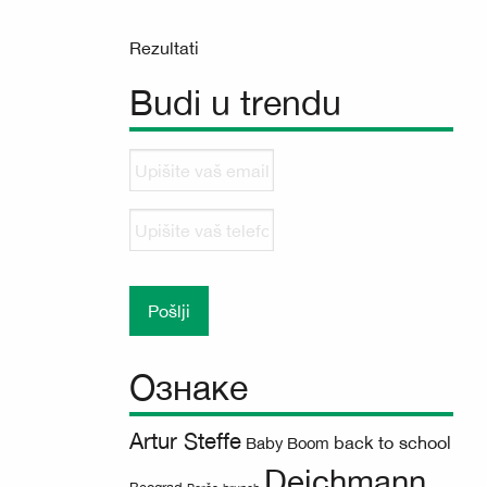
Rezultati
Budi u trendu
Upišite
vaš
email
Upišite
vaš
telefonski
broj
Ознаке
Artur Steffe
back to school
Baby Boom
Deichmann