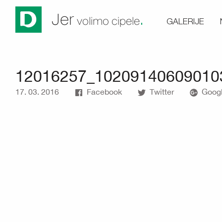
.
Jer
GALERIJE
volimo cipele
12016257_10209140609010
17. 03. 2016
Facebook
Twitter
Googl