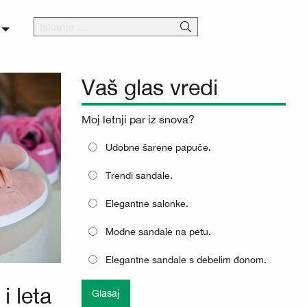
Vaš glas vredi
Moj letnji par iz snova?
Udobne šarene papuče.
Trendi sandale.
Elegantne salonke.
Modne sandale na petu.
Elegantne sandale s debelim đonom.
i leta
Glasaj