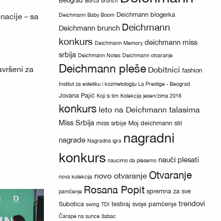
Beograd
Borča
brunch
Deichmann blogerka
Deichmann Baby Boom
inacije – sa
Deichmann
Deichmann brunch
konkurs
deichmann miss
Deichmann Memory
srbija
Deichmann Notes
Deichmann otvaranje
Deichmann pleše
avršeni za
Dobitnici
fashion
Institut za estetiku i kozmetologiju La Prestige - Beograd
Jovana Pajić
Koji si tim
Kolekcija jesen/zima 2016
konkurs
leto na Deichmann talasima
Miss Srbija
miss srbije
Moj deichmann stil
nagradni
nagrade
Nagradna igra
konkurs
nauči plesati
naucimo da plesemo
Otvaranje
novo otvaranje
nova kolekcija
Rosana Popit
spremna za sve
pamčenje
trendovi
Subotica
testiraj svoje pamćenje
swing
TDI
Čarape na sunce
šabac