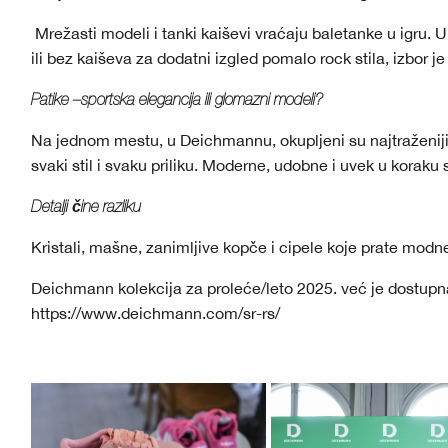
Mrežasti modeli i tanki kaiševi vraćaju baletanke u igru. 
ili bez kaiševa za dodatni izgled pomalo rock stila, izbor j
Patike –sportska elegancija ili glomazni modeli?
Na jednom mestu, u Deichmannu, okupljeni su najtraženiji 
svaki stil i svaku priliku. Moderne, udobne i uvek u koraku
Detalji čine razliku
Kristali, mašne, zanimljive kopče i cipele koje prate modne
Deichmann kolekcija za proleće/leto 2025. već je dostupn
https://www.deichmann.com/sr-rs/