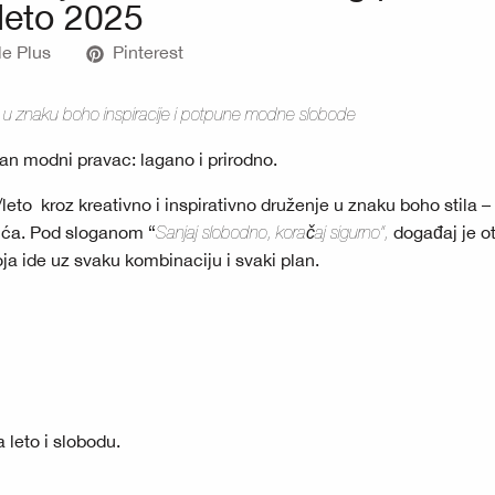
leto 2025
e Plus
Pinterest
om u znaku boho inspiracije i potpune modne slobode
n modni pravac: lagano i prirodno.
to kroz kreativno i inspirativno druženje u znaku boho stila –
lića. Pod sloganom “
Sanjaj slobodno, koračaj sigurno“,
događaj je ot
a ide uz svaku kombinaciju i svaki plan.
a leto i slobodu.