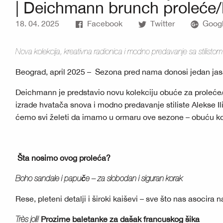
| Deichmann brunch proleće/
18. 04. 2025
Facebook
Twitter
Googl
Nova kolekcija, kreativna radionica i modno predavanje sa stilist
Beograd, april 2025 – Sezona pred nama donosi jedan jasa
Deichmann je predstavio novu kolekciju obuće za proleće/le
izrade hvatača snova i modno predavanje stiliste Alekse I
ćemo svi želeti da imamo u ormaru ove sezone – obuću koj
Šta nosimo ovog proleća?
Boho sandale i papuče – za slobodan i siguran korak
Rese, pleteni detalji i široki kaiševi – sve što nas asocira n
Très joli!
Prozirne
baletanke za dašak francuskog šika