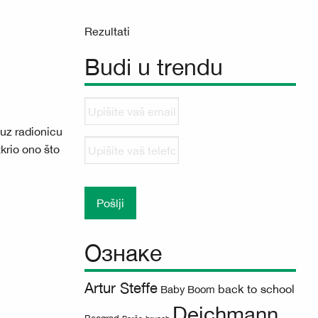
Rezultati
Budi u trendu
Upišite
vaš
 uz radionicu
email
Upišite
krio ono što
vaš
telefonski
broj
Ознаке
Artur Steffe
back to school
Baby Boom
Deichmann