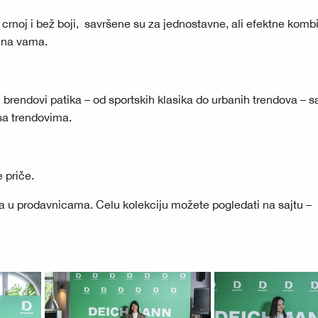
U crnoj i bež boji, savršene su za jednostavne, ali efektne komb
e na vama.
brendovi patika – od sportskih klasika do urbanih trendova – s
 sa trendovima.
 priče.
a u prodavnicama. Celu kolekciju možete pogledati na sajtu –